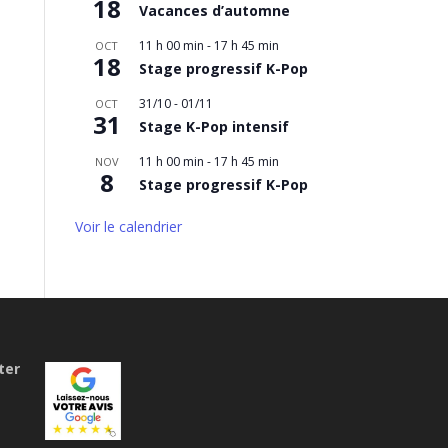
18
Vacances d’automne
11 h 00 min
-
17 h 45 min
OCT
18
Stage progressif K-Pop
31/10
-
01/11
OCT
31
Stage K-Pop intensif
11 h 00 min
-
17 h 45 min
NOV
8
Stage progressif K-Pop
Voir le calendrier
ter