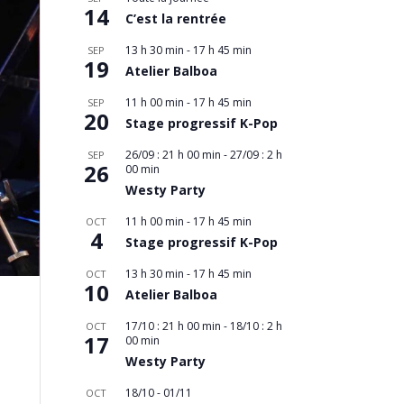
14
C’est la rentrée
13 h 30 min
-
17 h 45 min
SEP
19
Atelier Balboa
11 h 00 min
-
17 h 45 min
SEP
20
Stage progressif K-Pop
26/09 : 21 h 00 min
-
27/09 : 2 h
SEP
26
00 min
Westy Party
11 h 00 min
-
17 h 45 min
OCT
4
Stage progressif K-Pop
13 h 30 min
-
17 h 45 min
OCT
10
Atelier Balboa
17/10 : 21 h 00 min
-
18/10 : 2 h
OCT
17
00 min
Westy Party
18/10
-
01/11
OCT