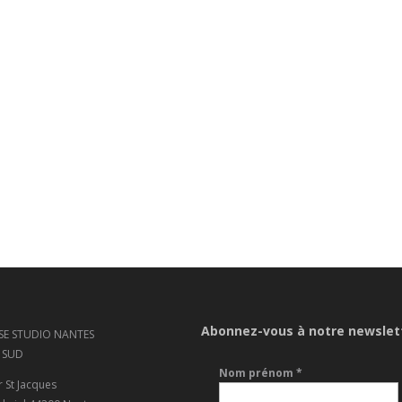
Abonnez-vous à notre newslet
SE STUDIO NANTES
 SUD
Nom prénom
*
r St Jacques