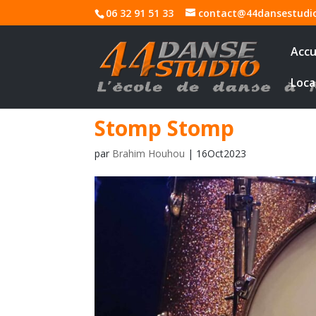
06 32 91 51 33
contact@44dansestudi
Accu
Loca
Stomp Stomp
par
Brahim Houhou
|
16Oct2023