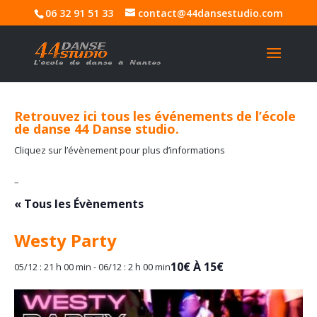
06 32 91 51 33
contact@44dansestudio.com
Retrouvez ici tous les événements de l’école
de danse 44 Danse studio.
Cliquez sur l’évènement pour plus d’informations
–
« Tous les Évènements
Westy Party
10€ À 15€
05/12 : 21 h 00 min
-
06/12 : 2 h 00 min