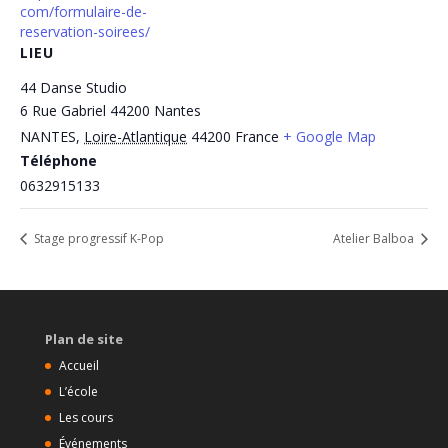
com/formulaire-de-
reservation-soirees/
LIEU
44 Danse Studio
6 Rue Gabriel 44200 Nantes
NANTES
,
Loire-Atlantique
44200
France
+ Google Map
Téléphone
0632915133
Stage progressif K-Pop
Atelier Balboa
Plan de site
Accueil
L’école
Les cours
Événements