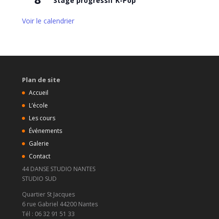
Stage progressif K-Pop
Voir le calendrier
Plan de site
Accueil
L’école
Les cours
Événements
Galerie
Contact
44 DANSE STUDIO NANTES
STUDIO SUD
Quartier St Jacques
6 rue Gabriel 44200 Nantes
Tél : 06 32 91 51 33