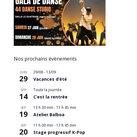
Nos prochains évènements
29/06
-
13/09
JUIN
29
Vacances d’été
Toute la journée
SEP
14
C’est la rentrée
13 h 30 min
-
17 h 45 min
SEP
19
Atelier Balboa
11 h 00 min
-
17 h 45 min
SEP
20
Stage progressif K-Pop