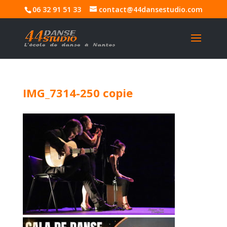
06 32 91 51 33
contact@44dansestudio.com
IMG_7314-250 copie