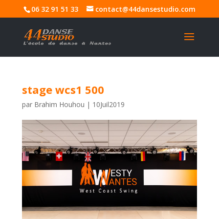
06 32 91 51 33
contact@44dansestudio.com
stage wcs1 500
par
Brahim Houhou
|
10Juil2019