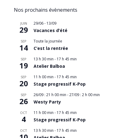
Nos prochains évènements
29/06
-
13/09
JUIN
29
Vacances d’été
Toute la journée
SEP
14
C’est la rentrée
13 h 30 min
-
17 h 45 min
SEP
19
Atelier Balboa
11 h 00 min
-
17 h 45 min
SEP
20
Stage progressif K-Pop
26/09 : 21 h 00 min
-
27/09 : 2 h 00 min
SEP
26
Westy Party
11 h 00 min
-
17 h 45 min
OCT
4
Stage progressif K-Pop
13 h 30 min
-
17 h 45 min
OCT
10
Atelier Balboa