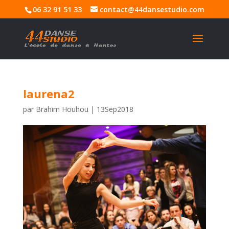
06 32 91 51 33
contact@44dansestudio.com
laurena2
par
Brahim Houhou
|
13Sep2018