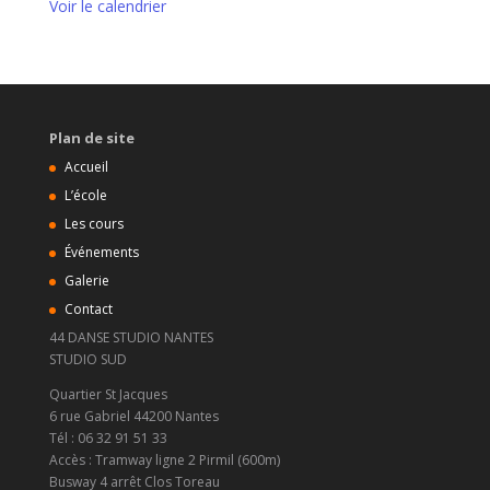
Voir le calendrier
Plan de site
Accueil
L’école
Les cours
Événements
Galerie
Contact
44 DANSE STUDIO NANTES
STUDIO SUD
Quartier St Jacques
6 rue Gabriel 44200 Nantes
Tél : 06 32 91 51 33
Accès : Tramway ligne 2 Pirmil (600m)
Busway 4 arrêt Clos Toreau