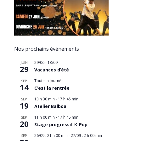
Nos prochains évènements
29/06
-
13/09
JUIN
29
Vacances d’été
Toute la journée
SEP
14
C’est la rentrée
13 h 30 min
-
17 h 45 min
SEP
19
Atelier Balboa
11 h 00 min
-
17 h 45 min
SEP
20
Stage progressif K-Pop
26/09 : 21 h 00 min
-
27/09 : 2 h 00 min
SEP