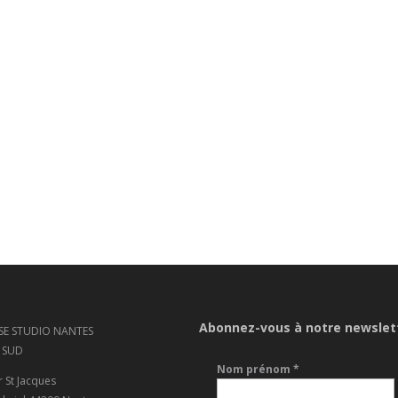
Abonnez-vous à notre newslet
SE STUDIO NANTES
 SUD
Nom prénom
*
r St Jacques