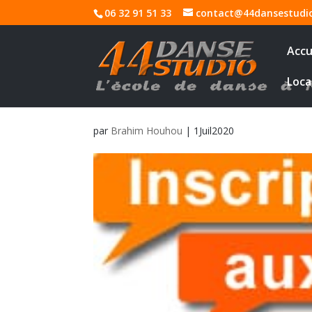
06 32 91 51 33
contact@44dansestudi
Accu
Loca
par
Brahim Houhou
|
1Juil2020