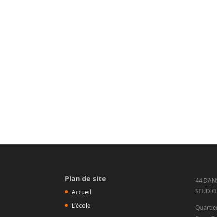
Plan de site
44 DAN
STUDIO
Accueil
L’école
Quartie