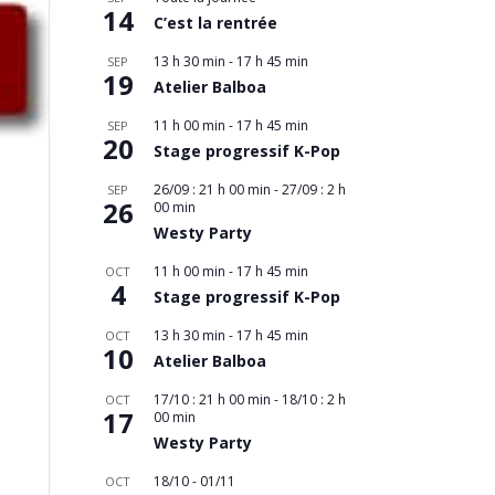
14
C’est la rentrée
13 h 30 min
-
17 h 45 min
SEP
19
Atelier Balboa
11 h 00 min
-
17 h 45 min
SEP
20
Stage progressif K-Pop
26/09 : 21 h 00 min
-
27/09 : 2 h
SEP
26
00 min
Westy Party
11 h 00 min
-
17 h 45 min
OCT
4
Stage progressif K-Pop
13 h 30 min
-
17 h 45 min
OCT
10
Atelier Balboa
17/10 : 21 h 00 min
-
18/10 : 2 h
OCT
17
00 min
Westy Party
18/10
-
01/11
OCT