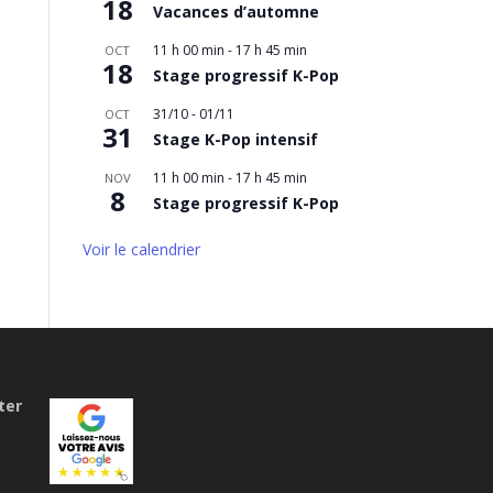
18
Vacances d’automne
11 h 00 min
-
17 h 45 min
OCT
18
Stage progressif K-Pop
31/10
-
01/11
OCT
31
Stage K-Pop intensif
11 h 00 min
-
17 h 45 min
NOV
8
Stage progressif K-Pop
Voir le calendrier
ter