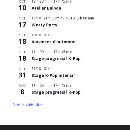
13 h 30 min
-
17 h 45 min
OCT
10
Atelier Balboa
17/10 : 21 h 00 min
-
18/10 : 2 h 00 min
OCT
17
Westy Party
18/10
-
01/11
OCT
18
Vacances d’automne
11 h 00 min
-
17 h 45 min
OCT
18
Stage progressif K-Pop
31/10
-
01/11
OCT
31
Stage K-Pop intensif
11 h 00 min
-
17 h 45 min
NOV
8
Stage progressif K-Pop
Voir le calendrier