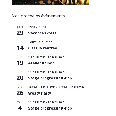
Nos prochains évènements
29/06
-
13/09
JUIN
29
Vacances d’été
Toute la journée
SEP
14
C’est la rentrée
13 h 30 min
-
17 h 45 min
SEP
19
Atelier Balboa
11 h 00 min
-
17 h 45 min
SEP
20
Stage progressif K-Pop
26/09 : 21 h 00 min
-
27/09 : 2 h 00 min
SEP
26
Westy Party
11 h 00 min
-
17 h 45 min
OCT
4
Stage progressif K-Pop