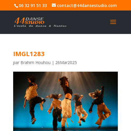
06 32 91 51 33
contact@44dansestudio.com
IMGL1283
par
Brahim Houhou
|
26Mar2025