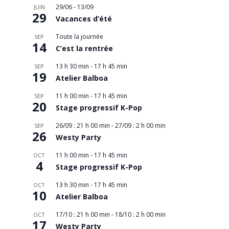
29/06
-
13/09
JUIN
29
Vacances d’été
Toute la journée
SEP
14
C’est la rentrée
13 h 30 min
-
17 h 45 min
SEP
19
Atelier Balboa
11 h 00 min
-
17 h 45 min
SEP
20
Stage progressif K-Pop
26/09 : 21 h 00 min
-
27/09 : 2 h 00 min
SEP
26
Westy Party
11 h 00 min
-
17 h 45 min
OCT
4
Stage progressif K-Pop
13 h 30 min
-
17 h 45 min
OCT
10
Atelier Balboa
17/10 : 21 h 00 min
-
18/10 : 2 h 00 min
OCT
17
Westy Party