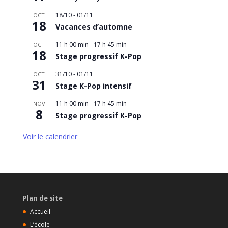
18/10
-
01/11
OCT
18
Vacances d’automne
11 h 00 min
-
17 h 45 min
OCT
18
Stage progressif K-Pop
31/10
-
01/11
OCT
31
Stage K-Pop intensif
11 h 00 min
-
17 h 45 min
NOV
8
Stage progressif K-Pop
Voir le calendrier
Plan de site
Accueil
L’école