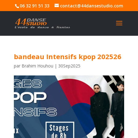
06 32 91 51 33
contact@44dansestudio.com
bandeau Intensifs kpop 202526
par
Brahim Houhou
|
30Sep2025