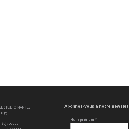
Abonnez-vous à notre newslet
SE STUDIO NANTES
 SUD
Nom prénom
*
r St Jacques