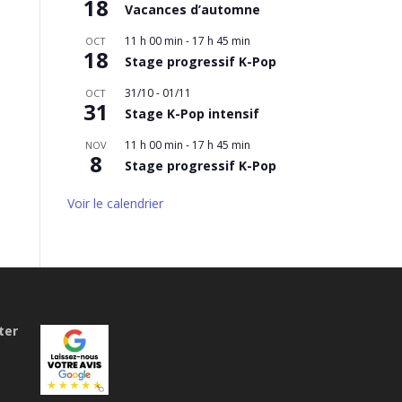
18
Vacances d’automne
11 h 00 min
-
17 h 45 min
OCT
18
Stage progressif K-Pop
31/10
-
01/11
OCT
31
Stage K-Pop intensif
11 h 00 min
-
17 h 45 min
NOV
8
Stage progressif K-Pop
Voir le calendrier
ter