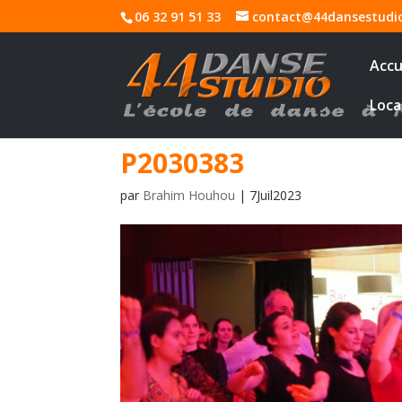
06 32 91 51 33
contact@44dansestudi
Accu
Loca
P2030383
par
Brahim Houhou
|
7Juil2023