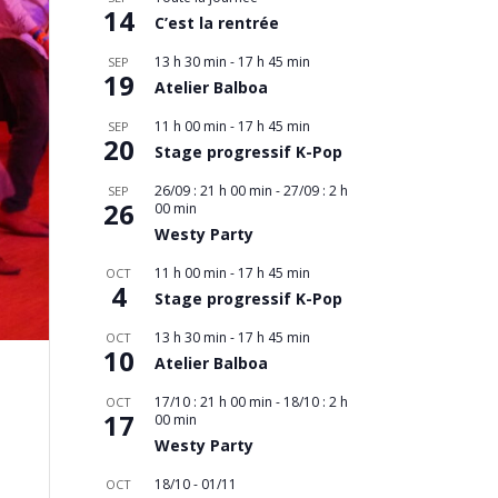
14
C’est la rentrée
13 h 30 min
-
17 h 45 min
SEP
19
Atelier Balboa
11 h 00 min
-
17 h 45 min
SEP
20
Stage progressif K-Pop
26/09 : 21 h 00 min
-
27/09 : 2 h
SEP
26
00 min
Westy Party
11 h 00 min
-
17 h 45 min
OCT
4
Stage progressif K-Pop
13 h 30 min
-
17 h 45 min
OCT
10
Atelier Balboa
17/10 : 21 h 00 min
-
18/10 : 2 h
OCT
17
00 min
Westy Party
18/10
-
01/11
OCT