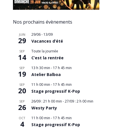
Nos prochains évènements
29/06
-
13/09
JUIN
29
Vacances d’été
Toute la journée
SEP
14
C’est la rentrée
13 h 30 min
-
17 h 45 min
SEP
19
Atelier Balboa
11 h 00 min
-
17 h 45 min
SEP
20
Stage progressif K-Pop
26/09 : 21 h 00 min
-
27/09 : 2 h 00 min
SEP
26
Westy Party
11 h 00 min
-
17 h 45 min
OCT
4
Stage progressif K-Pop