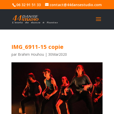
06 32 91 51 33
contact@44dansestudio.com
IMG_6911-15 copie
par
Brahim Houhou
|
30Mar2020