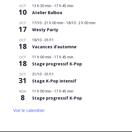
13 h 30 min
-
17 h 45 min
OCT
10
Atelier Balboa
17/10 : 21 h 00 min
-
18/10 : 2 h 00 min
OCT
17
Westy Party
18/10
-
01/11
OCT
18
Vacances d’automne
11 h 00 min
-
17 h 45 min
OCT
18
Stage progressif K-Pop
31/10
-
01/11
OCT
31
Stage K-Pop intensif
11 h 00 min
-
17 h 45 min
NOV
8
Stage progressif K-Pop
Voir le calendrier