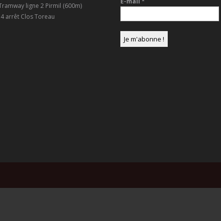
E-mail
*
 Tramway ligne 2 Pirmil (600m)
4 arrêt Clos Toreau