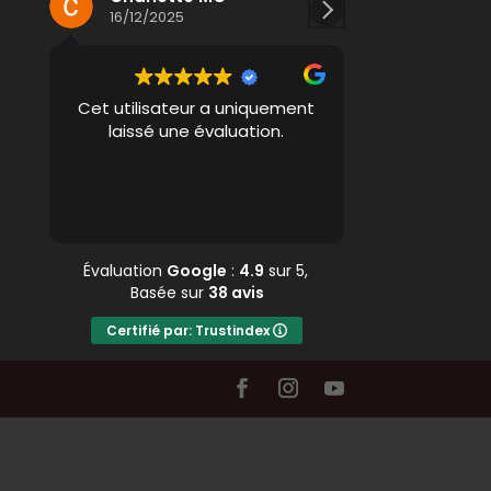
16/12/2025
11/12/2025
Cet utilisateur a uniquement
Super école
laissé une évaluation.
professeurs 
toujours bien (
énormém
recommande 
Lire l
Évaluation
Google
:
4.9
sur 5,
Basée sur
38 avis
Certifié par: Trustindex