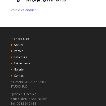
Stage progressif K-Pop
Voir le calendrier
Plan de site
Accueil
L’école
Les cours
Événements
Galerie
Contact
44 DANSE STUDIO NANTES
STUDIO SUD
Quartier St Jacques
6 rue Gabriel 44200 Nantes
Tél : 06 32 91 51 33