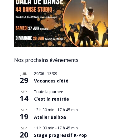
Nos prochains évènements
29/06
-
13/09
JUIN
29
Vacances d’été
Toute la journée
SEP
14
C’est la rentrée
13 h 30 min
-
17 h 45 min
SEP
19
Atelier Balboa
11 h 00 min
-
17 h 45 min
SEP
20
Stage progressif K-Pop