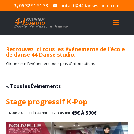
06 32 91 51 33
contact@44dansestudio.com
Retrouvez ici tous les événements de l’école
de danse 44 Danse studio.
Cliquez sur l’évènement pour plus d’informations
–
« Tous les Évènements
Stage progressif K-Pop
45€ À 390€
11/04/2027 : 11 h 00 min
-
17 h 45 min