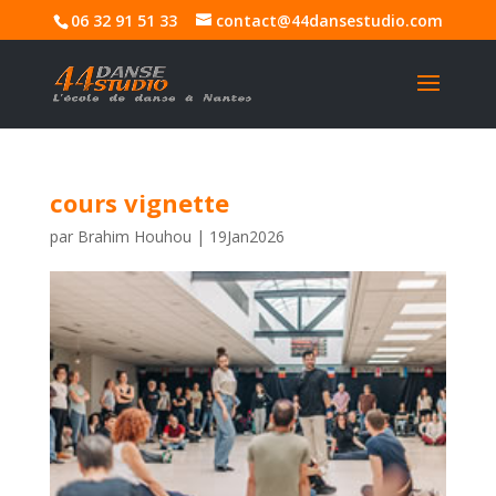
06 32 91 51 33
contact@44dansestudio.com
cours vignette
par
Brahim Houhou
|
19Jan2026