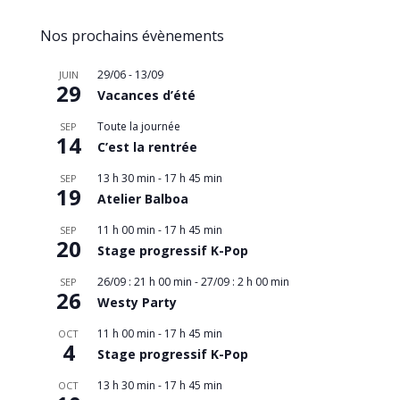
Nos prochains évènements
29/06
-
13/09
JUIN
29
Vacances d’été
Toute la journée
SEP
14
C’est la rentrée
13 h 30 min
-
17 h 45 min
SEP
19
Atelier Balboa
11 h 00 min
-
17 h 45 min
SEP
20
Stage progressif K-Pop
26/09 : 21 h 00 min
-
27/09 : 2 h 00 min
SEP
26
Westy Party
11 h 00 min
-
17 h 45 min
OCT
4
Stage progressif K-Pop
13 h 30 min
-
17 h 45 min
OCT