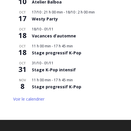
10
Atelier Balboa
17/10 : 21 h 00 min
-
18/10 : 2 h 00 min
OCT
17
Westy Party
18/10
-
01/11
OCT
18
Vacances d’automne
11 h 00 min
-
17 h 45 min
OCT
18
Stage progressif K-Pop
31/10
-
01/11
OCT
31
Stage K-Pop intensif
11 h 00 min
-
17 h 45 min
NOV
8
Stage progressif K-Pop
Voir le calendrier