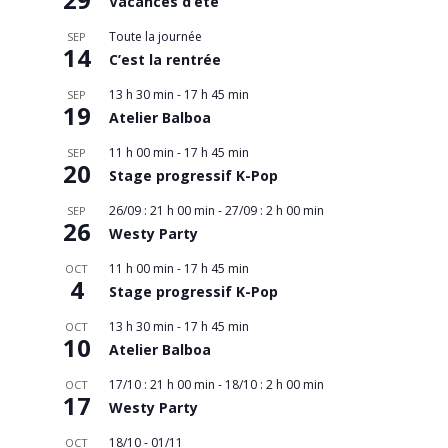
Vacances d’été
Toute la journée
SEP
14
C’est la rentrée
13 h 30 min
-
17 h 45 min
SEP
19
Atelier Balboa
11 h 00 min
-
17 h 45 min
SEP
20
Stage progressif K-Pop
26/09 : 21 h 00 min
-
27/09 : 2 h 00 min
SEP
26
Westy Party
11 h 00 min
-
17 h 45 min
OCT
4
Stage progressif K-Pop
13 h 30 min
-
17 h 45 min
OCT
10
Atelier Balboa
17/10 : 21 h 00 min
-
18/10 : 2 h 00 min
OCT
17
Westy Party
18/10
-
01/11
OCT