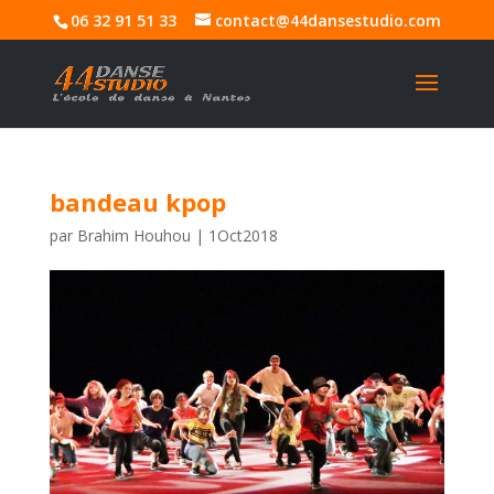
06 32 91 51 33
contact@44dansestudio.com
bandeau kpop
par
Brahim Houhou
|
1Oct2018