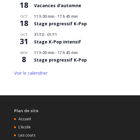
18
Vacances d’automne
11 h 00 min
-
17 h 45 min
OCT
18
Stage progressif K-Pop
31/10
-
01/11
OCT
31
Stage K-Pop intensif
11 h 00 min
-
17 h 45 min
NOV
8
Stage progressif K-Pop
Voir le calendrier
Plan de site
Accueil
L’école
Les cours